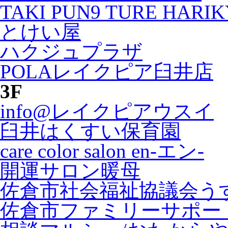
TAKI PUN9 TURE HARI
とけい屋
ハクジュプラザ
POLAレイクピア臼井店
3F
info@レイクピアウスイ
臼井はくすい保育園
care color salon en-エン-
開運サロン暖母
佐倉市社会福祉協議会う
佐倉市ファミリーサポー