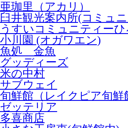
亜珈里（アカリ）
臼井観光案内所(コミュニ
うすいコミュニティーひろ
小川園 (オガワエン)
魚処 金魚
グッディーズ
米の中村
サブウェイ
旬鮮館（レイクピア旬鮮
ゼッテリア
多喜商店