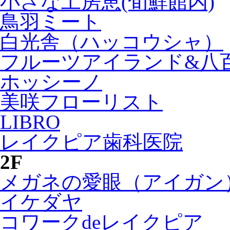
小さな工房恵(旬鮮館内)
鳥羽ミート
白光舎（ハッコウシャ）
フルーツアイランド&八
ホッシーノ
美咲フローリスト
LIBRO
レイクピア歯科医院
2F
メガネの愛眼（アイガン
イケダヤ
コワークdeレイクピア