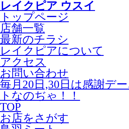
レイクピア ウスイ
トップページ
店舗一覧
最新のチラシ
レイクピアについて
アクセス
お問い合わせ
毎月20日,30日は感謝デ
トなのぢゃ！！
TOP
お店をさがす