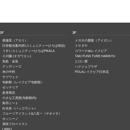
1F
2F
亜珈里（アカリ）
メガネの愛眼（アイガン）
臼井観光案内所(コミュニティーひろば併設)
イケダヤ
うすいコミュニティーひろばPIKALA
コワークdeレイクピア
小川園 (オガワエン)
TAKI PUN9 TURE HARIKYU
魚処 金魚
とけい屋
グッディーズ
ハクジュプラザ
米の中村
POLAレイクピア臼井店
サブウェイ
旬鮮館（レイクピア旬鮮館）
ゼッテリア
多喜商店
小さな工房恵(旬鮮館内)
鳥羽ミート
白光舎（ハッコウシャ）
フルーツアイランド&八百一（ヤオイチ）
ホッシーノ
美咲フローリスト
LIBRO