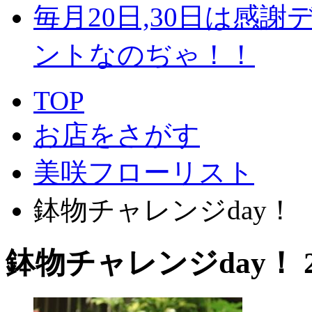
毎月20日,30日は感謝
ントなのぢゃ！！
TOP
お店をさがす
美咲フローリスト
鉢物チャレンジday！
鉢物チャレンジday！