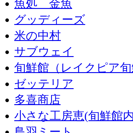
魚処 金魚
グッディーズ
米の中村
サブウェイ
旬鮮館（レイクピア旬
ゼッテリア
多喜商店
小さな工房恵(旬鮮館内
鳥羽ミート