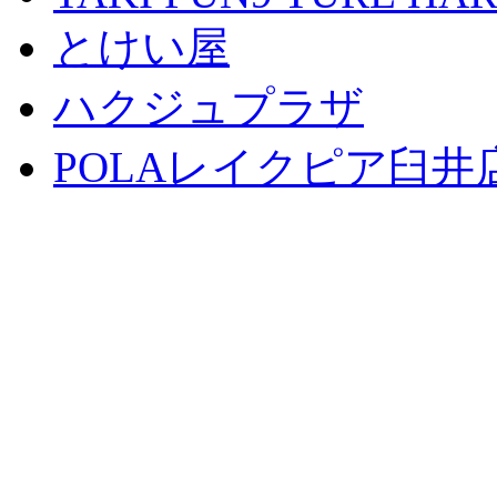
とけい屋
ハクジュプラザ
POLAレイクピア臼井