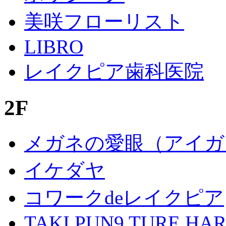
美咲フローリスト
LIBRO
レイクピア歯科医院
2F
メガネの愛眼（アイガ
イケダヤ
コワークdeレイクピア
TAKI PUN9 TURE HA