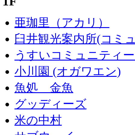
1F
亜珈里（アカリ）
臼井観光案内所(コミ
うすいコミュニティーひ
小川園 (オガワエン)
魚処 金魚
グッディーズ
米の中村