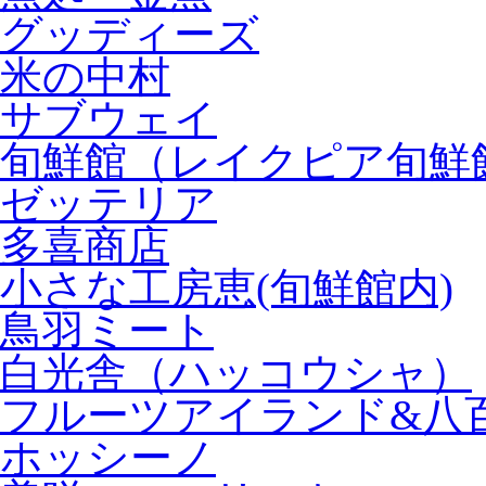
グッディーズ
米の中村
サブウェイ
旬鮮館（レイクピア旬鮮
ゼッテリア
多喜商店
小さな工房恵(旬鮮館内)
鳥羽ミート
白光舎（ハッコウシャ）
フルーツアイランド&八
ホッシーノ