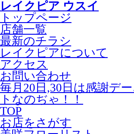
レイクピア ウスイ
トップページ
店舗一覧
最新のチラシ
レイクピアについて
アクセス
お問い合わせ
毎月20日,30日は感謝デ
トなのぢゃ！！
TOP
お店をさがす