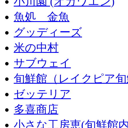
小川園 (オガワエン)
魚処 金魚
グッディーズ
米の中村
サブウェイ
旬鮮館（レイクピア旬
ゼッテリア
多喜商店
小さな工房恵(旬鮮館内