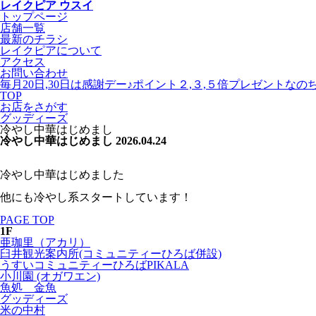
レイクピア ウスイ
トップページ
店舗一覧
最新のチラシ
レイクピアについて
アクセス
お問い合わせ
毎月20日,30日は感謝デー♪ポイント２,３,５倍プレゼントなの
TOP
お店をさがす
グッディーズ
冷やし中華はじめまし
冷やし中華はじめまし
2026.04.24
冷やし中華はじめました
他にも冷やし系スタートしています！
PAGE TOP
1F
亜珈里（アカリ）
臼井観光案内所(コミュニティーひろば併設)
うすいコミュニティーひろばPIKALA
小川園 (オガワエン)
魚処 金魚
グッディーズ
米の中村