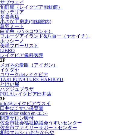
サブウェイ
旬鮮館（レイクピア旬鮮館）
ゼッテリア
多喜商店
小さな工房恵(旬鮮館内)
鳥羽ミート
白光舎（ハッコウシャ）
フルーツアイランド&八百一（ヤオイチ）
ホッシーノ
美咲フローリスト
LIBRO
レイクピア歯科医院
2F
メガネの愛眼（アイガン）
イケダヤ
コワークdeレイクピア
TAKI PUN9 TURE HARIKYU
とけい屋
ハクジュプラザ
POLAレイクピア臼井店
3F
info@レイクピアウスイ
臼井はくすい保育園
care color salon en-エン-
開運サロン暖母
佐倉市社会福祉協議会うすいセンター
佐倉市ファミリーサポートセンター
相談マルシェ/おたからや